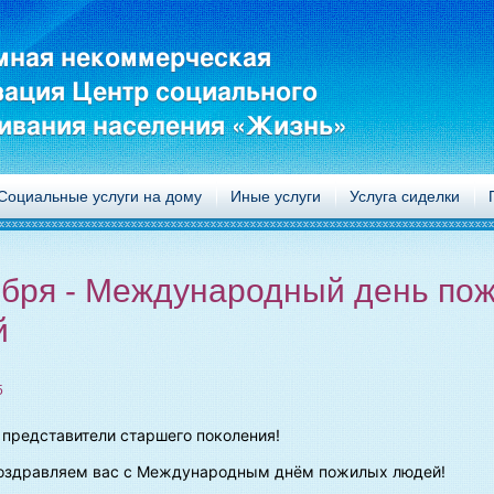
мная некоммерческая
зация Центр социального
ивания населения «Жизнь»
Социальные услуги на дому
Иные услуги
Услуга сиделки
ября - Международный день по
й
5
представители старшего поколения!
оздравляем вас с Международным днём пожилых людей!