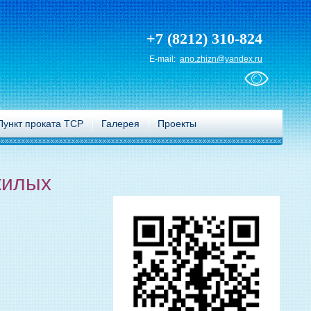
+7 (8212) 310-824
E-mail:
ano.zhizn@yandex.ru
Пункт проката ТСР
Галерея
Проекты
жилых