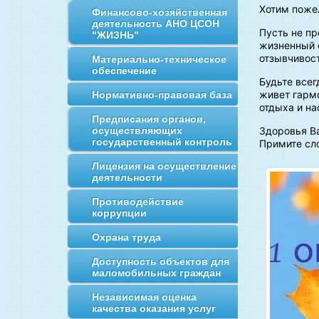
Хотим пожел
Финансово-хозяйственная
деятельность АНО ЦСОН
Пусть не п
"ЖИЗНЬ"
жизненный 
отзывчивос
Материально-техническое
обеспечение
Будьте все
живет гармо
Нормативно-правовая база
отдыха и на
Предписания органов,
осуществляющих
Здоровья Ва
государственный контроль
Примите сло
Лицензия на осуществление
деятельности
Противодействие
коррупции
Охрана труда
Доступность объектов для
маломобильных граждан
Независимая оценка
качества оказания услуг