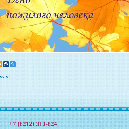
востей
+7 (8212) 310-824