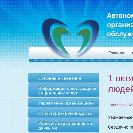
Автоно
органи
обслуж
Главная
1 окт
Основные сведения
люде
Информация о поставщике
социальных услуг
Управление организацией
1 октября 202
Структура и руководство
Уважаемые 
Работа с персональными
Сердечно п
данными