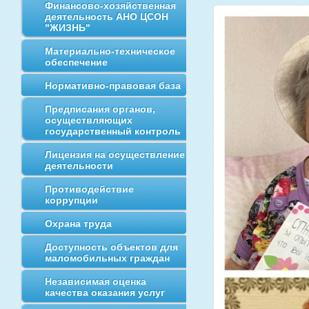
Финансово-хозяйственная
деятельность АНО ЦСОН
"ЖИЗНЬ"
Материально-техническое
обеспечение
Нормативно-правовая база
Предписания органов,
осуществляющих
государственный контроль
Лицензия на осуществление
деятельности
Противодействие
коррупции
Охрана труда
Доступность объектов для
маломобильных граждан
Независимая оценка
качества оказания услуг