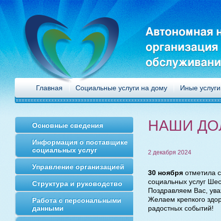
Автономная 
организация
обслуживани
Главная
Социальные услуги на дому
Иные услуги
НАШИ ДО
Основные сведения
Информация о поставщике
социальных услуг
2 декабря 2024
Управление организацией
30 ноября
отметила с
социальных услуг Шес
Структура и руководство
Поздравляем Вас, ув
Желаем крепкого здор
Работа с персональными
данными
радостных событий!